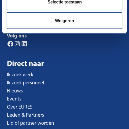
Selectie toestaan
Postbus 58285 1040 HG Amsterdam
nco-eures@uwv.nl
Weigeren
Volg ons
Facebook
Instagram
LinkedIn
Direct naar
Ik zoek werk
Ik zoek personeel
Nieuws
Events
Over EURES
Leden & Partners
Lid of partner worden