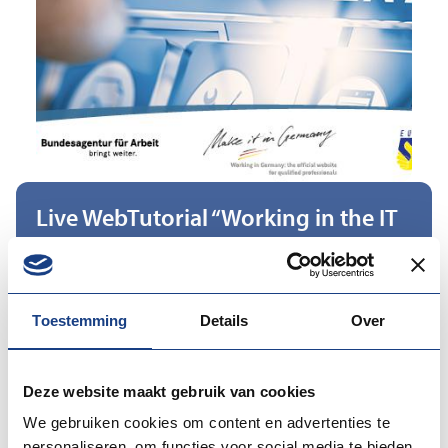
Live WebTutorial “Working in the IT
sector in Germany”
Datum: 26 nov 2025
Toestemming
Details
Over
Location:
Germany
Deze website maakt gebruik van cookies
The first part of the tutorial is about “Working and
We gebruiken cookies om content en advertenties te
Living in Germany”. The content includes the German
personaliseren, om functies voor social media te bieden