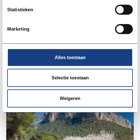
Statistieken
Bekijk alle leden en partners
Marketing
Ook lid of partner worden?
Alles toestaan
Inspiratie
Nieuws &
Selectie toestaan
Weigeren