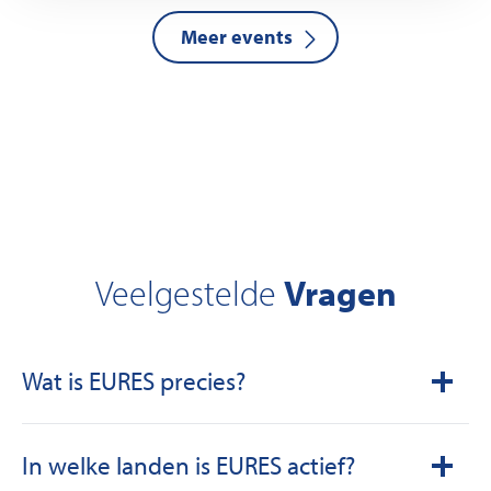
Meer events
Vragen
Veelgestelde
Wat is EURES precies?
EURES (EURopean Employment Services) is een
In welke landen is EURES actief?
samenwerkingsnetwerk dat sinds 1994