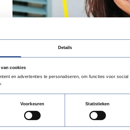
Details
 van cookies
ent en advertenties te personaliseren, om functies voor social
.
r is open to all EURES Members and Partners, social partner
ed in the network’s activities in raising the employment oppo
ence across Europe….
Voorkeuren
Statistieken