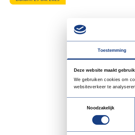
Toestemming
Deze website maakt gebruik
Location:
Austria
We gebruiken cookies om cont
websiteverkeer te analyseren
This two-hour webina
stakeholders interest
Toestemmingsselectie
specific target audi
Noodzakelijk
More information