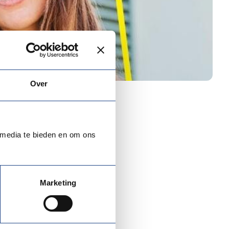
Over
 media te bieden en om ons
s and external
rtunities for this
Marketing