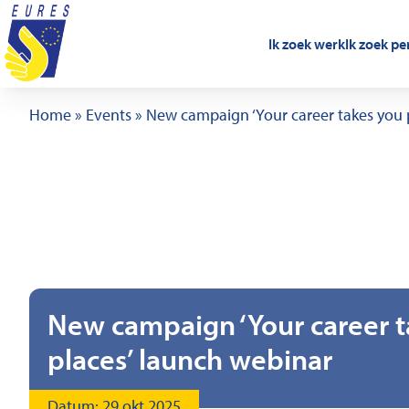
Ga naar de inhoud
Ik zoek werk
Ik zoek pe
Home
»
Events
»
New campaign ‘Your career takes you 
New campaign ‘Your career t
places’ launch webinar
Datum: 29 okt 2025