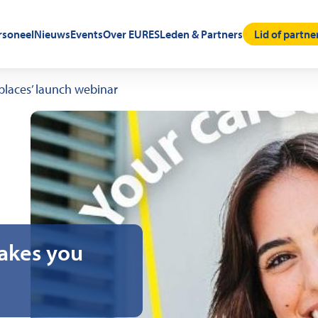
rsoneel
Nieuws
Events
Over EURES
Leden & Partners
Lid of partn
places’ launch webinar
akes you